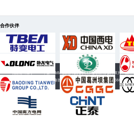
合作伙伴
202
...
252kV胶浸纸油-空气变压器套管
145kV和170 kV胶
©2016 优游游戏登录 - ub8平台 - ub8ai预测共创美好未来 版权所有
技术支持：正舟
20
252kV胶浸纸油-空气变压器套管...
145kV和170kV胶浸纸
地址：山东省淄博市张店区解营路南首 电话：0533-7868868 15345337666 传真：053
...
（穿缆式）...
CXFBRG
20
...