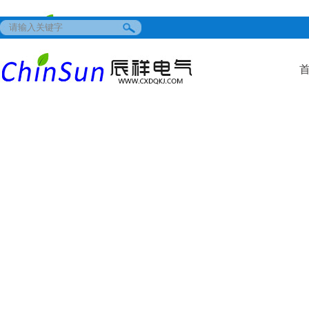
优游游戏登录 - ub8平台 - ub8ai预测共创美好未来