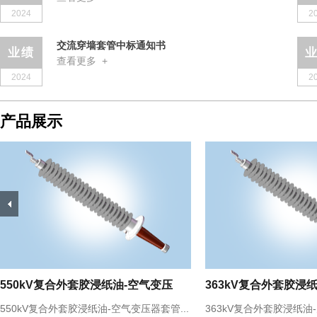
2024
2
交流穿墙套管中标通知书
业绩
查看更多 +
交流
2024
2
...
产品展示
20
...
550kV复合外套胶浸纸油-空气变压
363kV复合外套胶浸
20
...
550kV复合外套胶浸纸油-空气变压器套管...
363kV复合外套胶浸纸油-